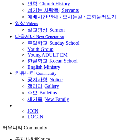
연혁||Church History
섬기는 사람들|| Servants
예배시간 안내 / 오시는길 / 교회둘러보기
영상
Videos
설교영상||Sermon
다음세대
Next Generation
주일학교||Sunday School
Youth Group
Young ADULT EM
한글학교||Koean School
English Ministry
커뮤니티
Community
공지사항||Notice
갤러리||Gallery
주보||Bulletins
새가족||New Family
JOIN
LOGIN
커뮤니티
Community
공지사항||Notice