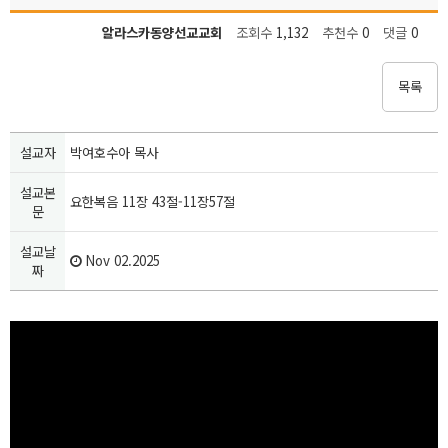
알라스카동양선교교회
조회수
1,132
추천수
0
댓글
0
목록
설교자
박여호수아 목사
설교본
요한복음 11장 43절-11장57절
문
설교날
Nov 02.2025
짜